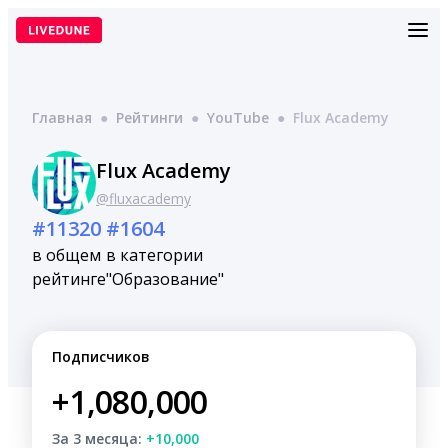
Перейти
к
содержимому
Главная
●
Рейтинги
●
YouTube
●
Flux Academy
Flux Academy
@fluxacademy
#11320
#1604
в общем
в категории
рейтинге
"Образование"
Подписчиков
+1,080,000
За 3 месяца:
+10,000