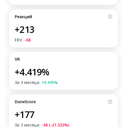
Реакций
+213
ERV:
-68
VR
+4.419%
За 3 месяца:
+0.445%
DuneScore
+177
За 3 месяца:
-48 (-21.333%)