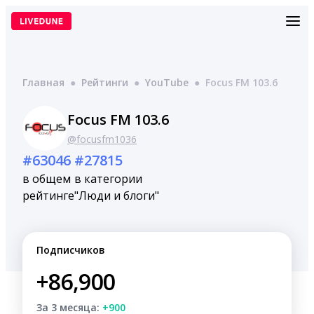
Перейти
к
содержимому
Главная
●
Рейтинги
●
YouTube
●
Focus FM 103.6
Focus FM 103.6
@focusfm1036
#63046
#27815
в общем
в категории
рейтинге
"Люди и блоги"
Подписчиков
+86,900
За 3 месяца:
+900