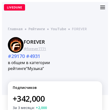
Перейти
к
содержимому
Главная
●
Рейтинги
●
YouTube
●
FOREVER
FOREVER
@forever7771
#29170
#4931
в общем
в категории
рейтинге
"Музыка"
Подписчиков
+342,000
За 3 месяца:
+2,000