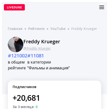
Перейти
к
содержимому
Главная
●
Рейтинги
●
YouTube
●
Freddy Krueger
Freddy Krueger
@Freddy Krueger
#121002
#11081
в общем
в категории
рейтинге
"Фильмы и анимация"
Подписчиков
+20,681
За 3 месяца:
0