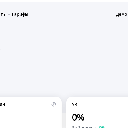
нты
Тарифы
Демо
n
ий
VR
0%
За 3 месяца:
0%