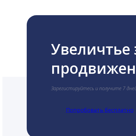
Увеличтье
продвижени
Зарегистируйтесь и получите 7 дне
Попробовать бесплатно