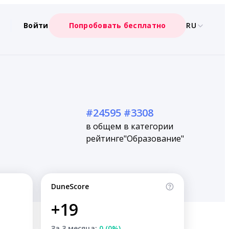
Войти
Попробовать бесплатно
RU
#24595
#3308
в общем
в категории
рейтинге
"Образование"
DuneScore
+19
За 3 месяца:
0 (0%)