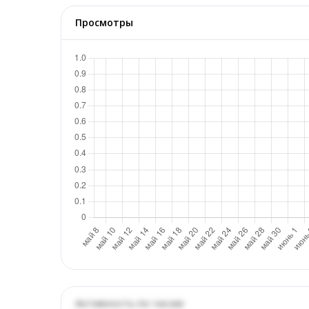
Просмотры
Активность по часам