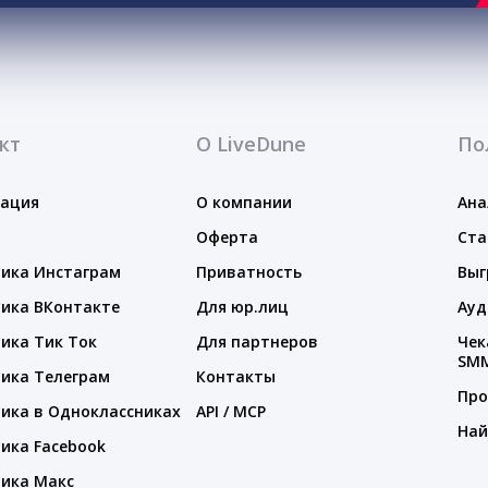
кт
О LiveDune
По
тация
О компании
Ана
Оферта
Ста
ика Инстаграм
Приватность
Выг
ика ВКонтакте
Для юр.лиц
Ауд
ика Тик Ток
Для партнеров
Чек
SM
ика Телеграм
Контакты
Про
ика в Одноклассниках
API / MCP
Най
ика Facebook
ика Макс