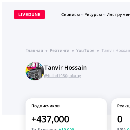
Перейти
к
Сервисы
Ресурсы
Инструме
содержимому
Главная
●
Рейтинги
●
YouTube
●
Tanvir Hossai
Tanvir Hossain
@fullhd1080pbluray
Подписчиков
Реакц
+437,000
0
За 3 месяца:
+10,000
ERV:
0