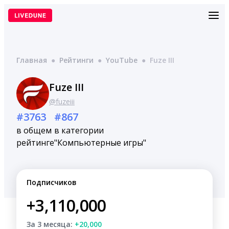
Перейти
к
содержимому
Главная
●
Рейтинги
●
YouTube
●
Fuze III
Fuze III
@fuzeiii
#3763
#867
в общем
в категории
рейтинге
"Компьютерные игры"
Подписчиков
+3,110,000
За 3 месяца:
+20,000