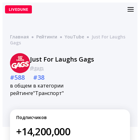
Перейти
к
содержимому
Главная
●
Рейтинги
●
YouTube
●
Just For Laughs
Gags
Just For Laughs Gags
@gags
#588
#38
в общем
в категории
рейтинге
"Транспорт"
Подписчиков
+14,200,000