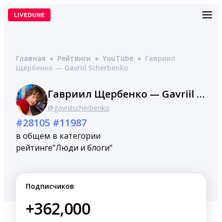
Перейти
к
содержимому
Главная
●
Рейтинги
●
YouTube
●
Гавриил
Щербенко — Gavriil Scherbenko
Гавриил Щербенко — Gavriil Scherbenko
@gavriilscherbenko
#28105
#11987
в общем
в категории
рейтинге
"Люди и блоги"
Подписчиков
+362,000