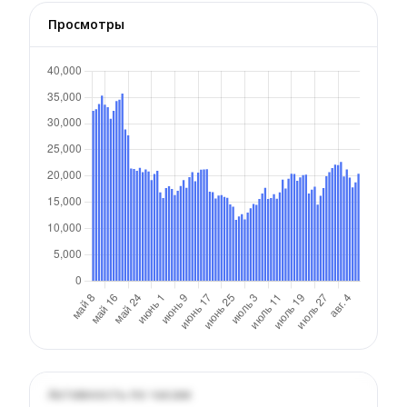
Просмотры
Активность по часам