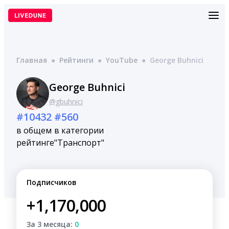
Перейти
к
содержимому
Главная
●
Рейтинги
●
YouTube
●
George Buhnici
George Buhnici
@gbuhnici
#10432
#560
в общем
в категории
рейтинге
"Транспорт"
Подписчиков
+1,170,000
За 3 месяца:
0