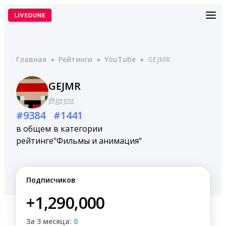
Перейти
к
содержимому
Главная
●
Рейтинги
●
YouTube
●
GEJMR
GEJMR
@gejmr
#9384
#1441
в общем
в категории
рейтинге
"Фильмы и анимация"
Подписчиков
+1,290,000
За 3 месяца:
0