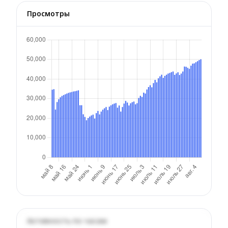
Просмотры
Активность по часам