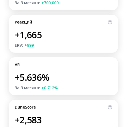
За 3 месяца:
+700,000
Реакций
+1,665
ERV:
+999
VR
+5.636%
За 3 месяца:
+0.712%
DuneScore
+2,583