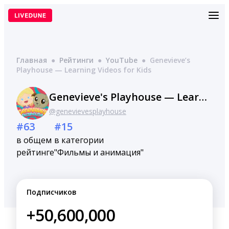
Перейти
к
содержимому
Главная
●
Рейтинги
●
YouTube
●
Genevieve’s
Playhouse — Learning Videos for Kids
Genevieve's Playhouse — Learning Videos for Kids
@genevievesplayhouse
#63
#15
в общем
в категории
рейтинге
"Фильмы и анимация"
Подписчиков
+50,600,000