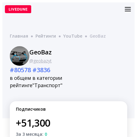
Перейти
к
содержимому
Главная
●
Рейтинги
●
YouTube
●
GeoBaz
GeoBaz
@geobazyt
#80578
#3836
в общем
в категории
рейтинге
"Транспорт"
Подписчиков
+51,300
За 3 месяца:
0