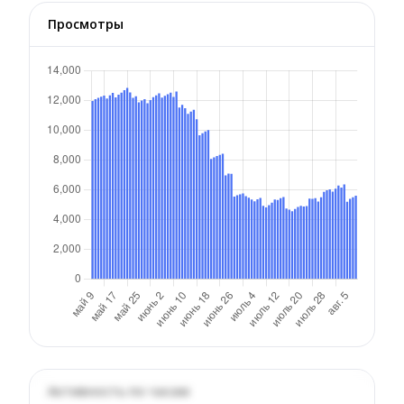
Просмотры
Активность по часам