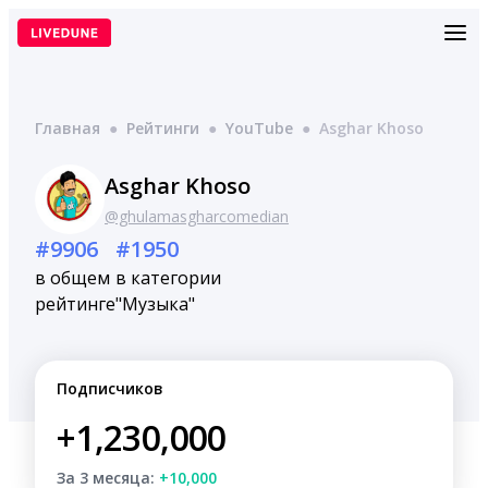
Перейти
к
содержимому
Главная
●
Рейтинги
●
YouTube
●
Asghar Khoso
Asghar Khoso
@ghulamasgharcomedian
#9906
#1950
в общем
в категории
рейтинге
"Музыка"
Подписчиков
+1,230,000
За 3 месяца:
+10,000