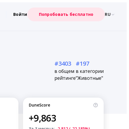
Войти
Попробовать бесплатно
RU
#3403
#197
в общем
в категории
рейтинге
"Животные"
DuneScore
+9,863
За 3 месяца:
-2,812 (-22.185%)