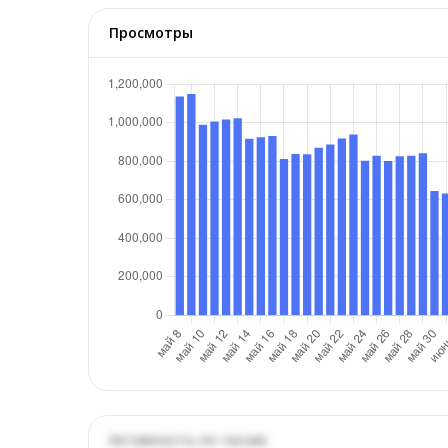
Просмотры
Активность по часам