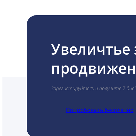
Увеличтье
продвижени
Зарегистируйтесь и получите 7 дне
Попробовать бесплатно