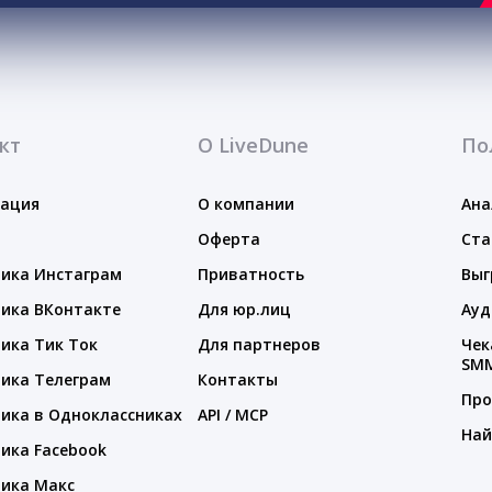
кт
О LiveDune
По
тация
О компании
Ана
Оферта
Ста
ика Инстаграм
Приватность
Выг
ика ВКонтакте
Для юр.лиц
Ауд
ика Тик Ток
Для партнеров
Чек
SM
ика Телеграм
Контакты
Про
ика в Одноклассниках
API / MCP
Най
ика Facebook
ика Макс