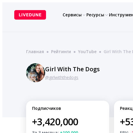
Перейти
к
Сервисы
Ресурсы
Инструме
содержимому
Главная
●
Рейтинги
●
YouTube
●
Girl With The
Girl With The Dogs
@girlwiththedogs
Подписчиков
Реакц
+3,420,000
+5
За 3 месяца:
+100,000
ERV:
-