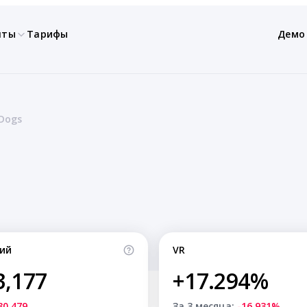
нты
Тарифы
Демо
 Dogs
ий
VR
3,177
+17.294%
30,479
За 3 месяца:
-16.931%