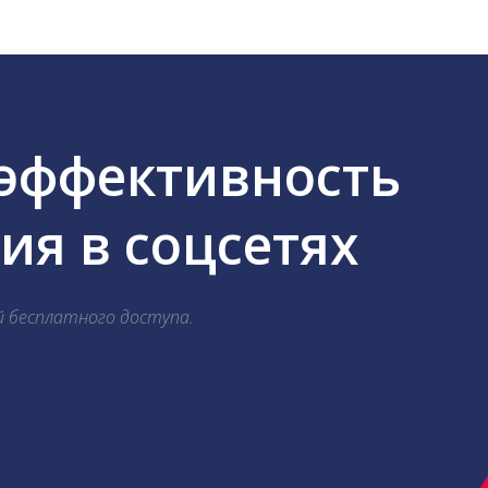
 эффективность
я в соцсетях
й бесплатного доступа.