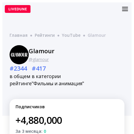
Перейти
к
содержимому
Главная
●
Рейтинги
●
YouTube
●
Glamour
Glamour
@glamour
#2344
#417
в общем
в категории
рейтинге
"Фильмы и анимация"
Подписчиков
+4,880,000
За 3 месяца:
0