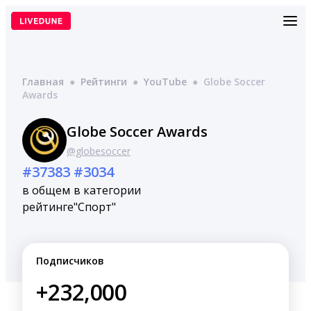
Перейти
к
содержимому
Главная
●
Рейтинги
●
YouTube
●
Globe Soccer
Awards
Globe Soccer Awards
@globesoccer
#37383
#3034
в общем
в категории
рейтинге
"Спорт"
Подписчиков
+232,000