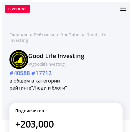
Перейти
к
содержимому
Главная
●
Рейтинги
●
YouTube
●
Good Life
Investing
Good Life Investing
@goodlifeinvesting
#40588
#17712
в общем
в категории
рейтинге
"Люди и блоги"
Подписчиков
+203,000