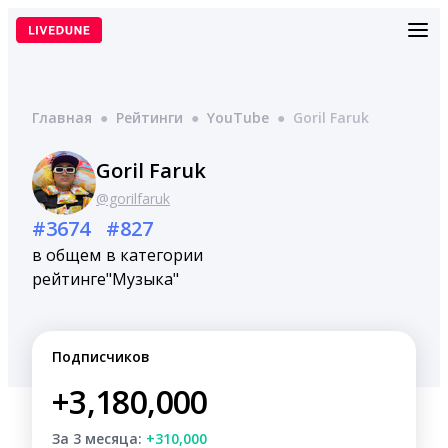
Перейти
к
содержимому
Главная
●
Рейтинги
●
YouTube
●
Goril Faruk
Goril Faruk
@gorilfaruk
#3674
#827
в общем
в категории
рейтинге
"Музыка"
Подписчиков
+3,180,000
За 3 месяца:
+310,000