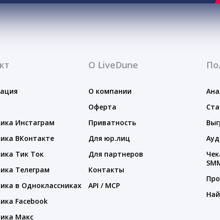
кт
О LiveDune
По
тация
О компании
Ана
Оферта
Ста
ика Инстаграм
Приватность
Выг
ика ВКонтакте
Для юр.лиц
Ауд
ика Тик Ток
Для партнеров
Чек
SM
ика Телеграм
Контакты
Про
ика в Одноклассниках
API / MCP
Най
ика Facebook
ика Макс