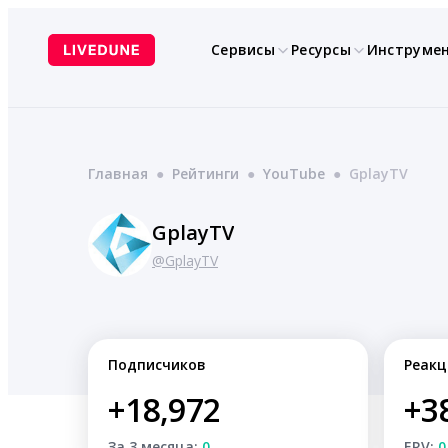
Перейти
к
Сервисы
Ресурсы
Инструме
содержимому
Главная
●
Рейтинги
●
YouTube
●
GplayTV
GplayTV
@GplayTV
Подписчиков
Реакц
+18,972
+3
За 3 месяца:
0
ERV:
0