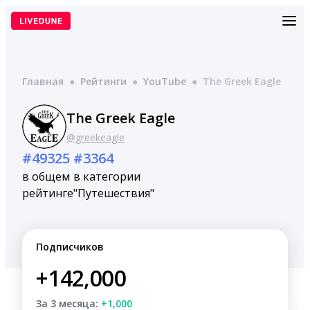
Перейти
к
содержимому
Главная
●
Рейтинги
●
YouTube
●
The Greek Eagle
The Greek Eagle
@greekeagle
#49325
#3364
в общем
в категории
рейтинге
"Путешествия"
Подписчиков
+142,000
За 3 месяца:
+1,000