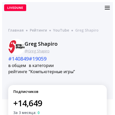
Перейти
к
содержимому
Главная
●
Рейтинги
●
YouTube
●
Greg Shapiro
Greg Shapiro
@Greg Shapiro
#140849
#19059
в общем
в категории
рейтинге
"Компьютерные игры"
Подписчиков
+14,649
За 3 месяца:
0