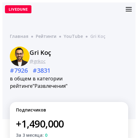
Перейти
к
содержимому
Главная
●
Рейтинги
●
YouTube
●
Gri Koç
Gri Koç
@grikoc
#7926
#3831
в общем
в категории
рейтинге
"Развлечения"
Подписчиков
+1,490,000
За 3 месяца:
0