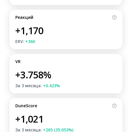
Реакций
+1,170
ERV:
+360
VR
+3.758%
За 3 месяца:
+0.423%
DuneScore
+1,021
За 3 месяца:
+265 (35.053%)