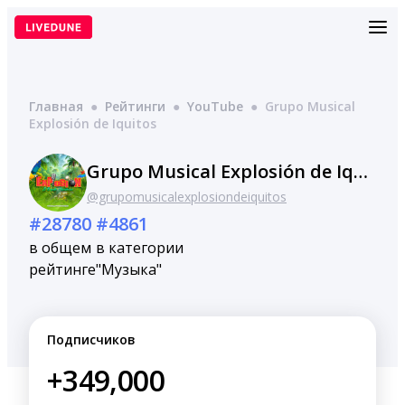
Перейти
к
содержимому
Главная
●
Рейтинги
●
YouTube
●
Grupo Musical
Explosión de Iquitos
Grupo Musical Explosión de Iquitos
@grupomusicalexplosiondeiquitos
#28780
#4861
в общем
в категории
рейтинге
"Музыка"
Подписчиков
+349,000