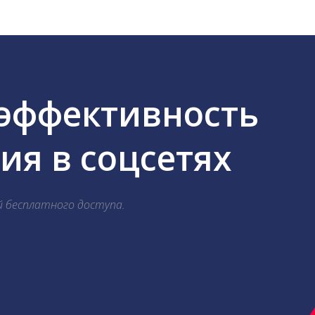
 эффективность
я в соцсетях
й бесплатного доступа.