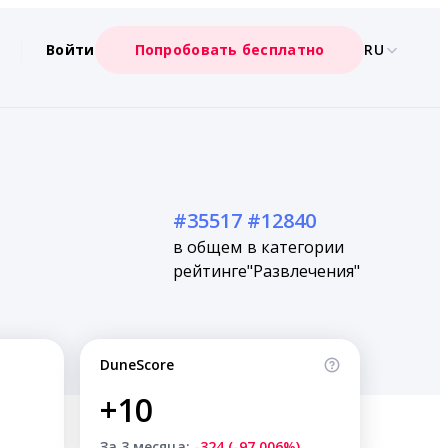
Войти
Попробовать бесплатно
RU
#35517
#12840
в общем
в категории
рейтинге
"Развлечения"
DuneScore
+10
За 3 месяца:
-324 (-97.006%)