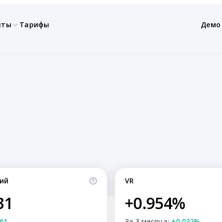
нты
Тарифы
Демо
ий
VR
31
+0.954%
61
За 3 месяца:
+0.032%