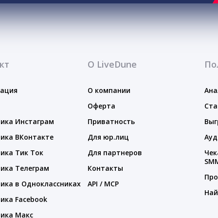
кт
О LiveDune
По
тация
О компании
Ана
Оферта
Ста
ика Инстаграм
Приватность
Выг
ика ВКонтакте
Для юр.лиц
Ауд
ика Тик Ток
Для партнеров
Чек
SM
ика Телеграм
Контакты
Про
ика в Одноклассниках
API / MCP
Най
ика Facebook
ика Макс