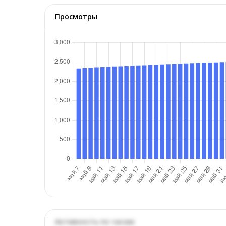
Просмотры
Активность по часам