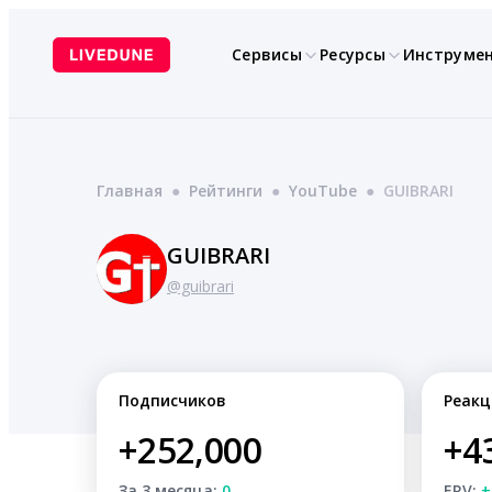
Перейти
к
Сервисы
Ресурсы
Инструме
содержимому
Главная
●
Рейтинги
●
YouTube
●
GUIBRARI
GUIBRARI
@guibrari
Подписчиков
Реакц
+252,000
+4
За 3 месяца:
0
ERV:
+