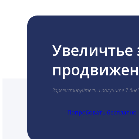
Увеличтье
продвижени
Зарегистируйтесь и получите 7 дне
Попробовать бесплатно