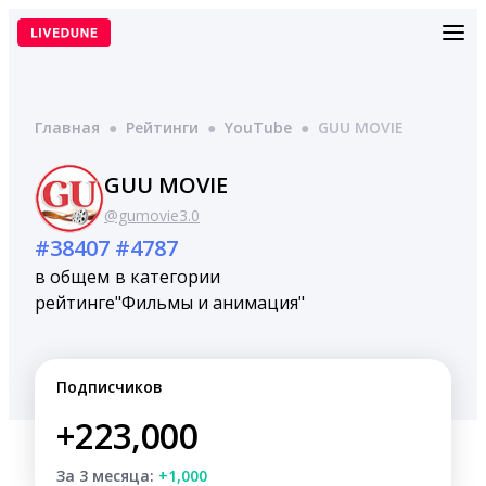
Перейти
к
содержимому
Главная
●
Рейтинги
●
YouTube
●
GUU MOVIE
GUU MOVIE
@gumovie3.0
#38407
#4787
в общем
в категории
рейтинге
"Фильмы и анимация"
Подписчиков
+223,000
За 3 месяца:
+1,000