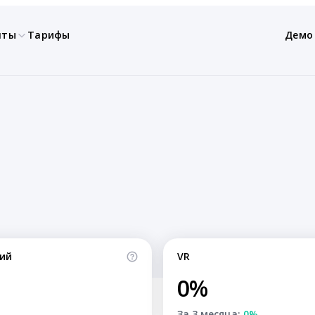
нты
Тарифы
Демо
ий
VR
0%
За 3 месяца:
0%