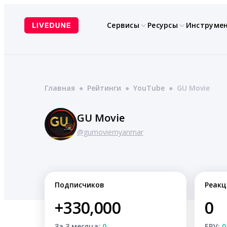
Перейти
к
Сервисы
Ресурсы
Инструме
содержимому
Главная
●
Рейтинги
●
YouTube
●
GU Movie
GU Movie
@gumoviemyanmar
Подписчиков
Реакц
+330,000
0
За 3 месяца:
0
ERV:
0