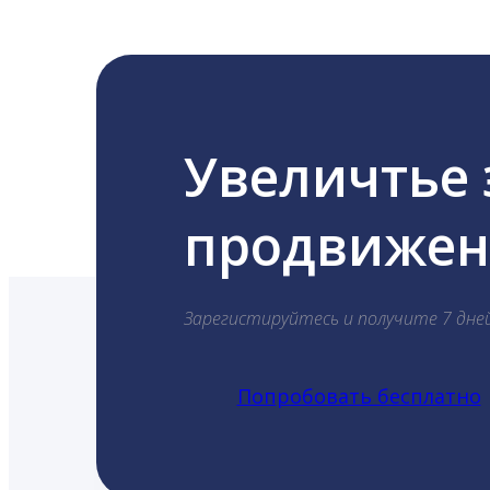
Увеличтье
продвижени
Зарегистируйтесь и получите 7 дне
Попробовать бесплатно