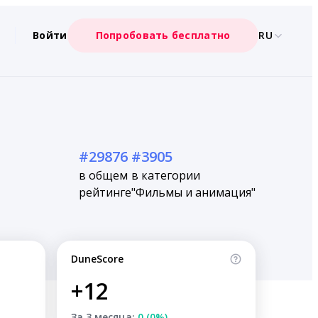
Войти
Попробовать бесплатно
RU
#29876
#3905
в общем
в категории
рейтинге
"Фильмы и анимация"
DuneScore
+12
За 3 месяца:
0 (0%)