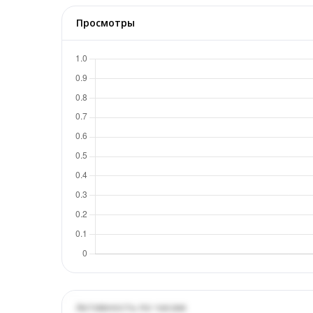
Просмотры
Активность по часам