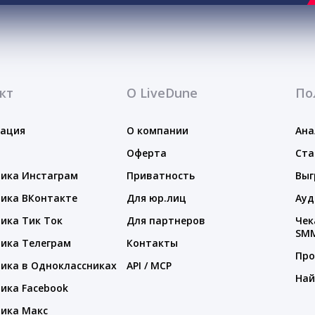
кт
О LiveDune
По
тация
О компании
Ана
Оферта
Ста
ика Инстаграм
Приватность
Выг
ика ВКонтакте
Для юр.лиц
Ауд
ика Тик Ток
Для партнеров
Чек
SM
ика Телеграм
Контакты
Про
ика в Одноклассниках
API / MCP
Най
ика Facebook
ика Макс