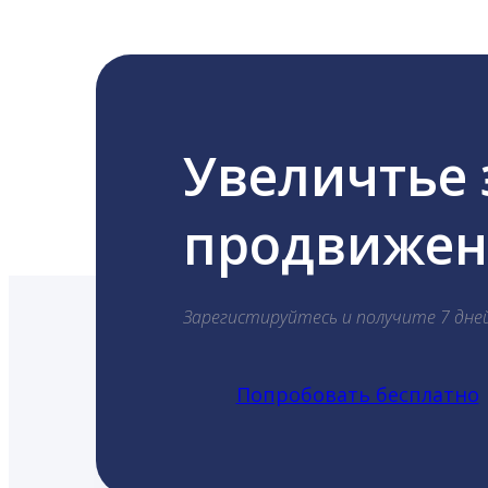
Увеличтье
продвижени
Зарегистируйтесь и получите 7 дне
Попробовать бесплатно