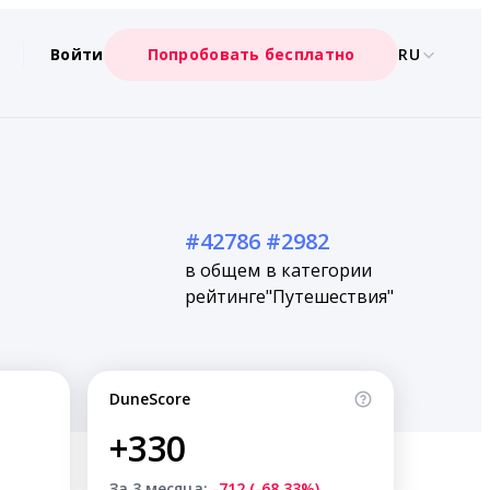
Войти
Попробовать бесплатно
RU
#42786
#2982
в общем
в категории
рейтинге
"Путешествия"
DuneScore
+330
За 3 месяца:
-712 (-68.33%)