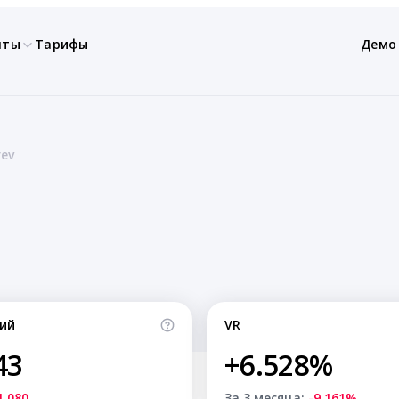
нты
Тарифы
Демо
ev
ий
VR
43
+6.528%
1,080
За 3 месяца:
-9.161%