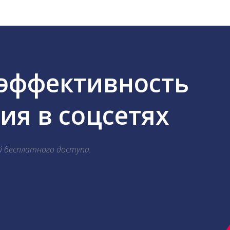
 эффективность
я в соцсетях
й бесплатного доступа.