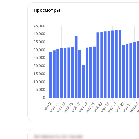
Просмотры
Активность по часам