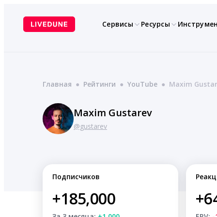
Перейти
к
Сервисы
Ресурсы
Инструме
содержимому
Главная
●
Рейтинги
●
YouTube
●
Maxim Gustar
Maxim Gustarev
@gustarev
Подписчиков
Реакц
+185,000
+6
За 3 месяца:
+1,000
ERV:
-