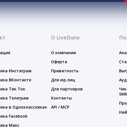
кт
О LiveDune
По
тация
О компании
Ана
Оферта
Ста
ика Инстаграм
Приватность
Выг
ика ВКонтакте
Для юр.лиц
Ауд
ика Тик Ток
Для партнеров
Чек
SM
ика Телеграм
Контакты
Про
ика в Одноклассниках
API / MCP
Най
ика Facebook
ика Макс