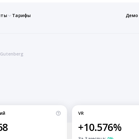
нты
Тарифы
Демо
 Gutenberg
ий
VR
68
+10.576%
За 3 месяца:
0%