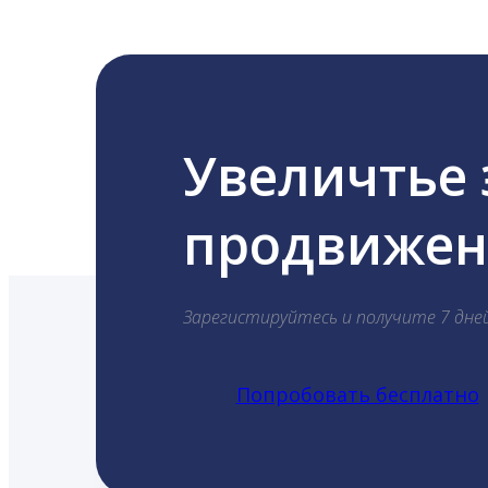
Увеличтье
продвижени
Зарегистируйтесь и получите 7 дне
Попробовать бесплатно