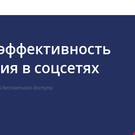
 эффективность
я в соцсетях
й бесплатного доступа.