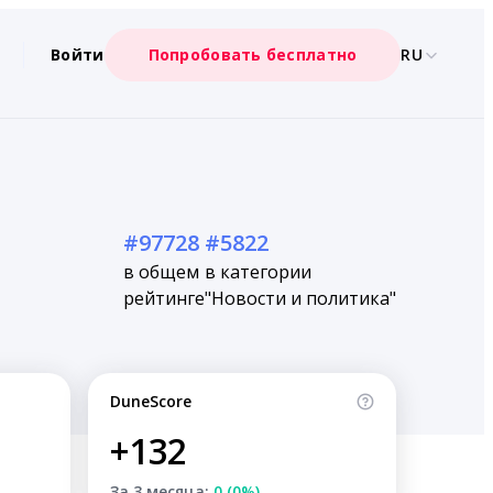
Войти
Попробовать бесплатно
RU
#97728
#5822
в общем
в категории
рейтинге
"Новости и политика"
DuneScore
+132
За 3 месяца:
0 (0%)