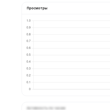
Просмотры
Активность по часам