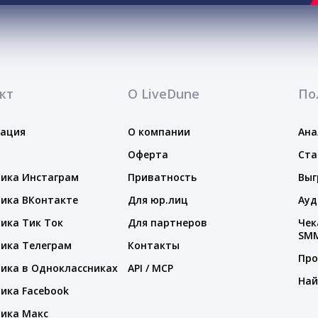
кт
О LiveDune
По
тация
О компании
Ана
Оферта
Ста
ика Инстаграм
Приватность
Выг
ика ВКонтакте
Для юр.лиц
Ауд
ика Тик Ток
Для партнеров
Чек
SM
ика Телеграм
Контакты
Про
ика в Одноклассниках
API / MCP
Най
ика Facebook
ика Макс