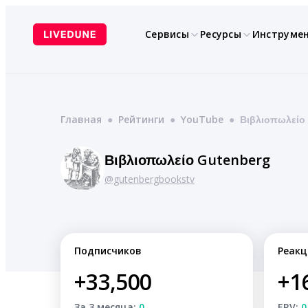
Перейти
к
Сервисы
Ресурсы
Инструме
содержимому
Главная
●
Рейтинги
●
YouTube
●
Βιβλιοπωλείο
Βιβλιοπωλείο Gutenberg
@gutenbergbookstv
Подписчиков
Реакц
+33,500
+1
За 3 месяца:
0
ERV:
0