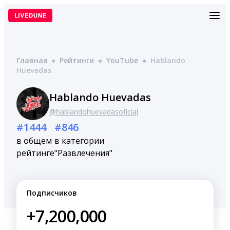
Перейти
к
содержимому
Главная
●
Рейтинги
●
YouTube
●
Hablando
Huevadas
Hablando Huevadas
@hablandohuevadasoficial
#1444
#846
в общем
в категории
рейтинге
"Развлечения"
Подписчиков
+7,200,000