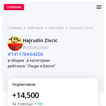
Перейти
к
содержимому
Главная
●
Рейтинги
●
YouTube
●
Hajrudin Zivcic
Hajrudin Zivcic
@hajrudinzivinice
#141178
#64256
в общем
в категории
рейтинге
"Люди и блоги"
Подписчиков
+14,500
За 3 месяца:
+100