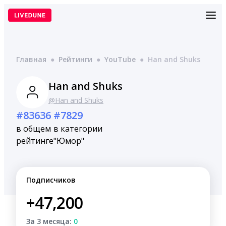
Перейти
к
содержимому
Главная
●
Рейтинги
●
YouTube
●
Han and Shuks
Han and Shuks
@Han and Shuks
#83636
#7829
в общем
в категории
рейтинге
"Юмор"
Подписчиков
+47,200
За 3 месяца:
0