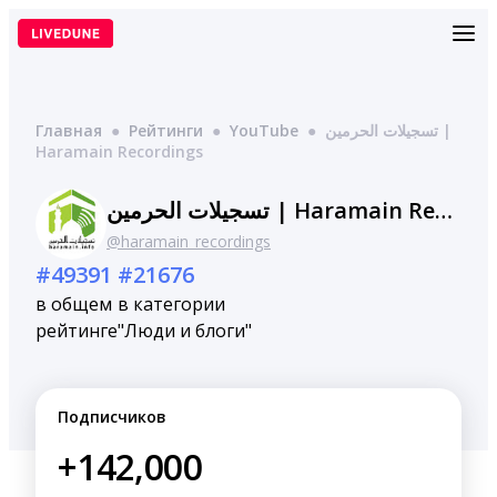
Перейти
к
содержимому
Главная
●
Рейтинги
●
YouTube
●
تسجيلات الحرمين |
Haramain Recordings
تسجيلات الحرمين | Haramain Recordings
@haramain_recordings
#49391
#21676
в общем
в категории
рейтинге
"Люди и блоги"
Подписчиков
+142,000