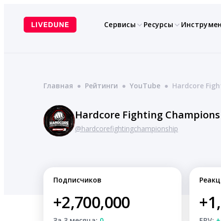
Перейти
к
Сервисы
Ресурсы
Инструме
содержимому
Главная
●
Рейтинги
●
YouTube
●
Hardcore Fig
Hardcore Fighting Champions
@hardcorefightingchampionship
Подписчиков
Реакц
+2,700,000
+1
За 3 месяца:
0
ERV:
+