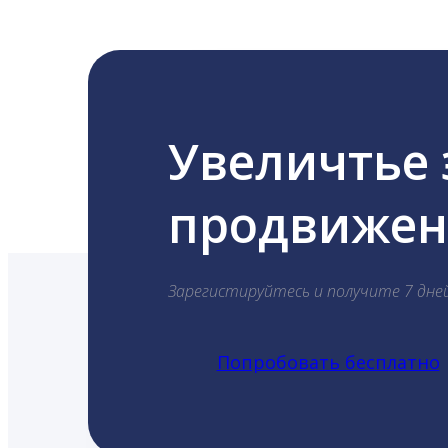
Увеличтье
продвижени
Зарегистируйтесь и получите 7 дне
Попробовать бесплатно