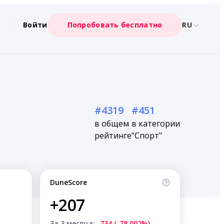
Войти
Попробовать бесплатно
RU
#4319
#451
в общем
в категории
рейтинге
"Спорт"
DuneScore
+207
За 3 месяца:
-734 (-78.002%)