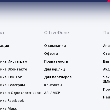
кт
О LiveDune
По
тация
О компании
Ана
Оферта
Ста
ика Инстаграм
Приватность
Выг
ика ВКонтакте
Для юр.лиц
Ауд
ика Тик Ток
Для партнеров
Чек
SM
ика Телеграм
Контакты
Про
ика в Одноклассниках
API / MCP
Най
ика Facebook
ика Макс