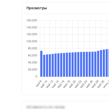
Просмотры
Активность по часам