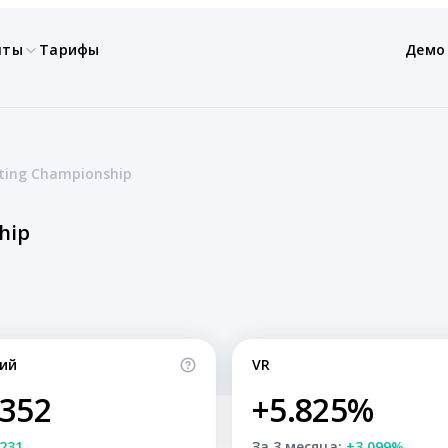
нты
Тарифы
Демо
hting Championship
hip
ий
VR
,352
+5.825%
231
За 3 месяца:
+3.099%