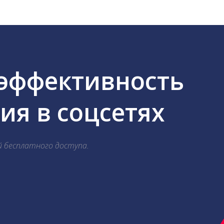
 эффективность
я в соцсетях
й бесплатного доступа.