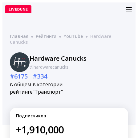
Перейти
к
содержимому
Главная
●
Рейтинги
●
YouTube
●
Hardware
Canucks
Hardware Canucks
@hardwarecanucks
#6175
#334
в общем
в категории
рейтинге
"Транспорт"
Подписчиков
+1,910,000