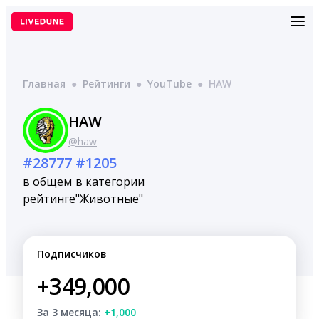
Перейти
к
содержимому
Главная
●
Рейтинги
●
YouTube
●
HAW
HAW
@haw
#28777
#1205
в общем
в категории
рейтинге
"Животные"
Подписчиков
+349,000
За 3 месяца:
+1,000