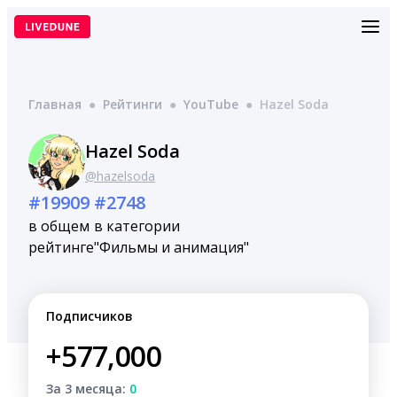
Перейти
к
содержимому
Главная
●
Рейтинги
●
YouTube
●
Hazel Soda
Hazel Soda
@hazelsoda
#19909
#2748
в общем
в категории
рейтинге
"Фильмы и анимация"
Подписчиков
+577,000
За 3 месяца:
0