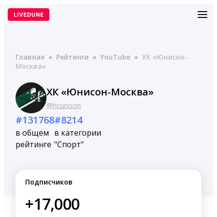
Перейти
к
содержимому
Главная
●
Рейтинги
●
YouTube
●
ХК «Юнисон-
Москва»
ХК «Юнисон-Москва»
@hcunison
#131768
#8214
в общем
в категории
рейтинге
"Спорт"
Подписчиков
+17,000