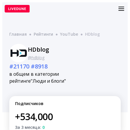
Перейти
к
содержимому
Главная
●
Рейтинги
●
YouTube
●
HDblog
HDblog
@hdblog
#21170
#8918
в общем
в категории
рейтинге
"Люди и блоги"
Подписчиков
+534,000
За 3 месяца:
0