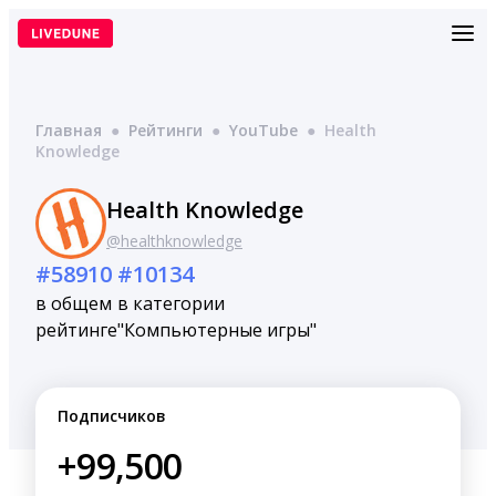
Перейти
к
содержимому
Главная
●
Рейтинги
●
YouTube
●
Health
Knowledge
Health Knowledge
@healthknowledge
#58910
#10134
в общем
в категории
рейтинге
"Компьютерные игры"
Подписчиков
+99,500