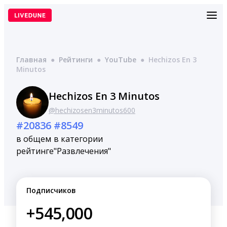
Перейти
к
содержимому
Главная
●
Рейтинги
●
YouTube
●
Hechizos En 3
Minutos
Hechizos En 3 Minutos
@hechizosen3minutos600
#20836
#8549
в общем
в категории
рейтинге
"Развлечения"
Подписчиков
+545,000