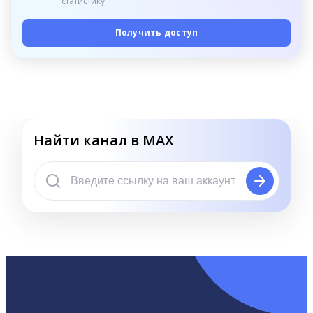
статистику
Получить доступ
Найти канал в MAX