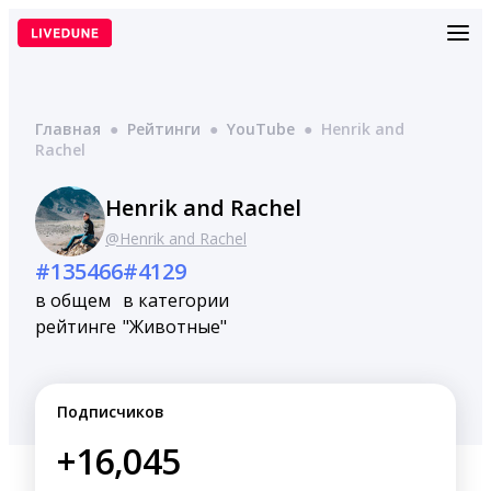
Перейти
к
содержимому
Главная
●
Рейтинги
●
YouTube
●
Henrik and
Rachel
Henrik and Rachel
@Henrik and Rachel
#135466
#4129
в общем
в категории
рейтинге
"Животные"
Подписчиков
+16,045