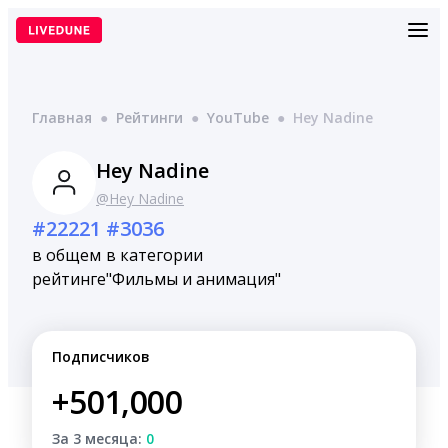
Перейти
к
содержимому
Главная
●
Рейтинги
●
YouTube
●
Hey Nadine
Hey Nadine
@Hey Nadine
#22221
#3036
в общем
в категории
рейтинге
"Фильмы и анимация"
Подписчиков
+501,000
За 3 месяца:
0