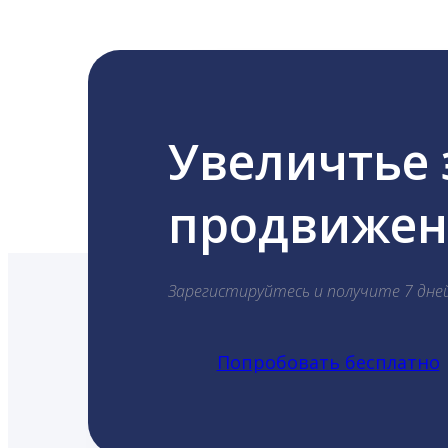
Увеличтье
продвижени
Зарегистируйтесь и получите 7 дне
Попробовать бесплатно