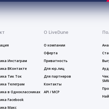
кт
О LiveDune
По
тация
О компании
Ана
Оферта
Ста
ика Инстаграм
Приватность
Выг
ика ВКонтакте
Для юр.лиц
Ауд
ика Тик Ток
Для партнеров
Чек
SM
ика Телеграм
Контакты
Про
ика в Одноклассниках
API / MCP
Най
ика Facebook
ика Макс