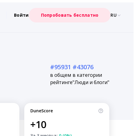
Войти
Попробовать бесплатно
RU
#95931
#43076
в общем
в категории
рейтинге
"Люди и блоги"
DuneScore
+10
За 3 месяца:
0 (0%)