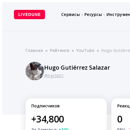
Перейти
к
Сервисы
Ресурсы
Инструме
содержимому
Главная
●
Рейтинги
●
YouTube
●
Hugo Gutiérre
Hugo Gutiérrez Salazar
@hgs5601
Подписчиков
Реакц
+34,800
0
За 3 месяца:
+100
ERV:
-