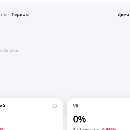
нты
Тарифы
Демо
z Salazar
ий
VR
0%
20
За 3 месяца:
-0.686%