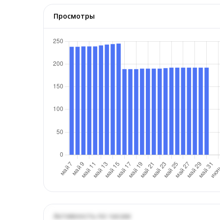
Просмотры
Активность по часам