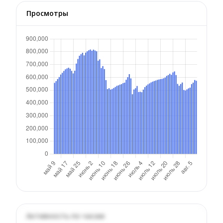
Просмотры
Активность по часам