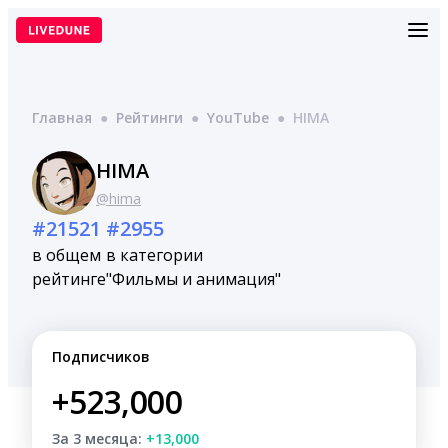
Перейти
к
содержимому
Главная
●
Рейтинги
●
YouTube
●
HIMA
HIMA
@hima
#21521
#2955
в общем
в категории
рейтинге
"Фильмы и анимация"
Подписчиков
+523,000
За 3 месяца:
+13,000