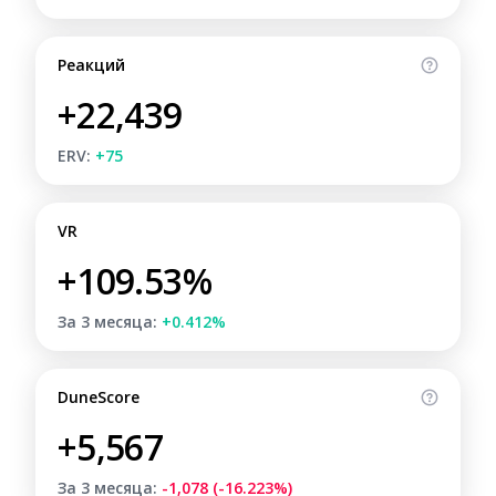
Реакций
+22,439
ERV:
+75
VR
+109.53%
За 3 месяца:
+0.412%
DuneScore
+5,567
За 3 месяца:
-1,078 (-16.223%)