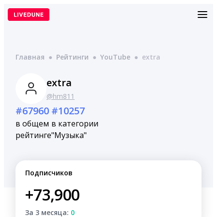
Перейти
к
содержимому
Главная
●
Рейтинги
●
YouTube
●
extra
extra
@hm811
#67960
#10257
в общем
в категории
рейтинге
"Музыка"
Подписчиков
+73,900
За 3 месяца:
0