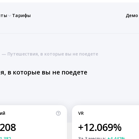
нты
Тарифы
Демо
— Путешествия, в которые вы не поедете
 в которые вы не поедете
ий
VR
,208
+12.069%
1,382
За 3 месяца:
+4.442%