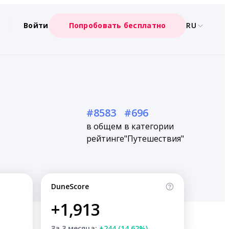
Войти
Попробовать бесплатно
RU
#8583
#696
в общем
в категории
рейтинге
"Путешествия"
DuneScore
+1,913
За 3 месяца:
+244 (14.62%)