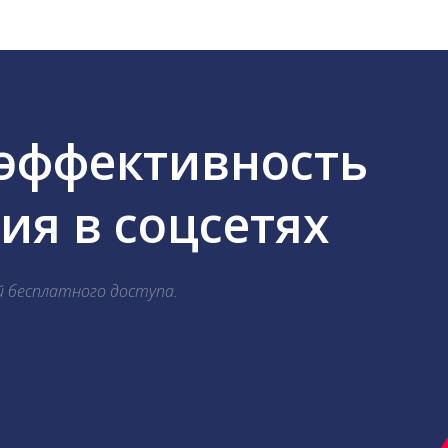
 эффективность
я в соцсетях
й бесплатного доступа.