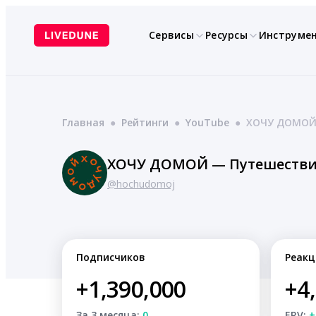
Перейти
к
Сервисы
Ресурсы
Инструме
содержимому
Главная
●
Рейтинги
●
YouTube
●
ХОЧУ ДОМОЙ 
ХОЧУ ДОМОЙ — Путешествия,
@hochudomoj
Подписчиков
Реакц
+1,390,000
+4
За 3 месяца:
0
ERV:
+