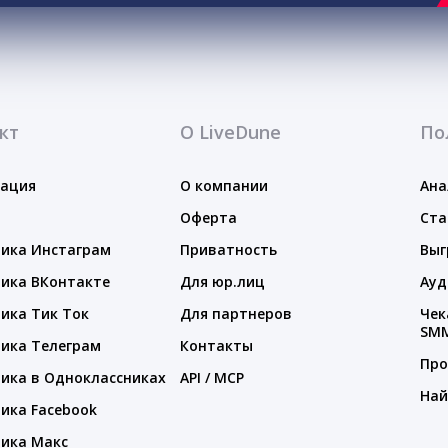
кт
О LiveDune
По
тация
О компании
Ана
Оферта
Ста
ика Инстаграм
Приватность
Выг
ика ВКонтакте
Для юр.лиц
Ауд
ика Тик Ток
Для партнеров
Чек
SM
ика Телеграм
Контакты
Про
ика в Одноклассниках
API / MCP
Най
ика Facebook
ика Макс