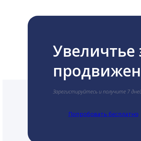
Увеличтье
продвижени
Зарегистируйтесь и получите 7 дне
Попробовать бесплатно