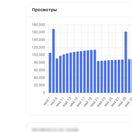
Просмотры
Активность по часам