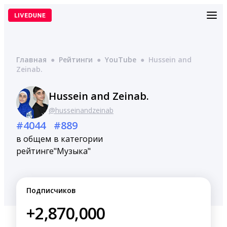
Перейти
к
содержимому
Главная
●
Рейтинги
●
YouTube
●
Hussein and
Zeinab.
Hussein and Zeinab.
@husseinandzeinab
#4044
#889
в общем
в категории
рейтинге
"Музыка"
Подписчиков
+2,870,000