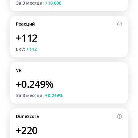
За 3 месяца:
+10,000
Реакций
+112
ERV:
+112
VR
+0.249%
За 3 месяца:
+0.249%
DuneScore
+220