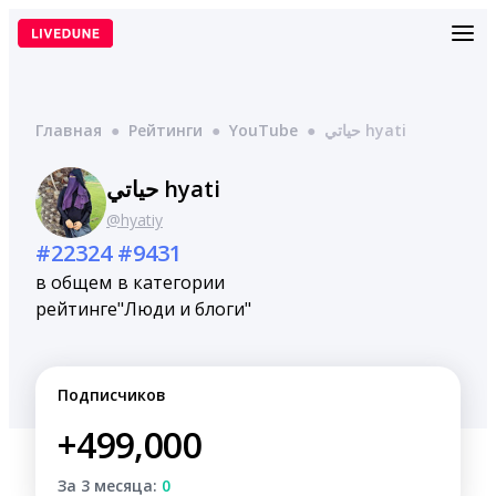
Перейти
к
содержимому
Главная
●
Рейтинги
●
YouTube
●
حياتي hyati
حياتي hyati
@hyatiy
#22324
#9431
в общем
в категории
рейтинге
"Люди и блоги"
Подписчиков
+499,000
За 3 месяца:
0