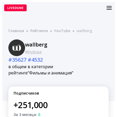
Перейти
к
содержимому
Главная
●
Рейтинги
●
YouTube
●
wallberg
wallberg
@hydrase
#35627
#4532
в общем
в категории
рейтинге
"Фильмы и анимация"
Подписчиков
+251,000
За 3 месяца:
0