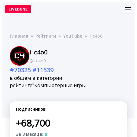
Перейти
к
содержимому
Главная
●
Рейтинги
●
YouTube
●
i_c4o0
i_c4o0
@i_c4o0
#70325
#11539
в общем
в категории
рейтинге
"Компьютерные игры"
Подписчиков
+68,700
За 3 месяца:
0